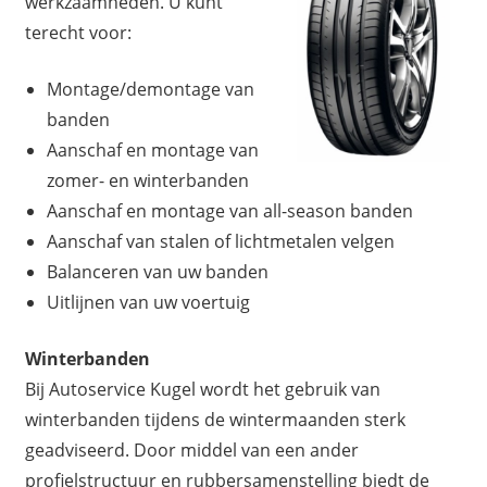
werkzaamheden. U kunt
i
terecht voor:
c
Montage/demontage van
banden
e
Aanschaf en montage van
K
zomer- en winterbanden
Aanschaf en montage van all-season banden
u
Aanschaf van stalen of lichtmetalen velgen
g
Balanceren van uw banden
Uitlijnen van uw voertuig
e
Winterbanden
l
Bij Autoservice Kugel wordt het gebruik van
winterbanden tijdens de wintermaanden sterk
geadviseerd. Door middel van een ander
profielstructuur en rubbersamenstelling biedt de