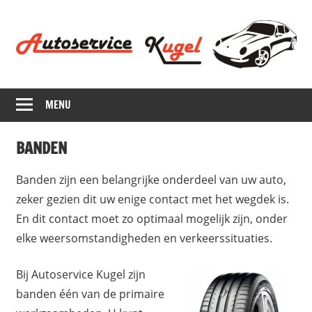
Ga
direct
naar
de
inhoud
A
MENU
u
t
BANDEN
o
Banden zijn een belangrijke onderdeel van uw auto,
zeker gezien dit uw enige contact met het wegdek is.
s
En dit contact moet zo optimaal mogelijk zijn, onder
e
elke weersomstandigheden en verkeerssituaties.
r
Bij Autoservice Kugel zijn
banden één van de primaire
v